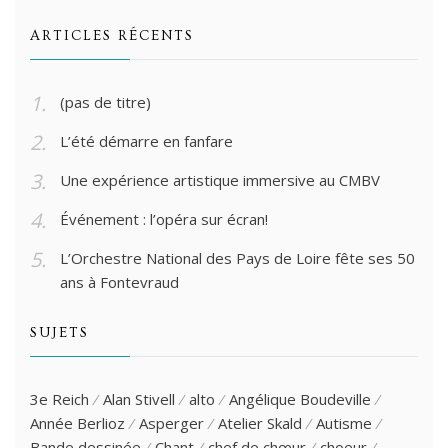
ARTICLES RÉCENTS
(pas de titre)
L’été démarre en fanfare
Une expérience artistique immersive au CMBV
Événement : l’opéra sur écran!
L’Orchestre National des Pays de Loire fête ses 50
ans à Fontevraud
SUJETS
3e Reich
Alan Stivell
alto
Angélique Boudeville
Année Berlioz
Asperger
Atelier Skald
Autisme
Bande dessinée
Chant
chef de chœur
choeur