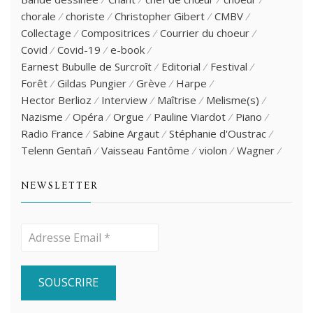
chorale
choriste
Christopher Gibert
CMBV
Collectage
Compositrices
Courrier du choeur
Covid
Covid-19
e-book
Earnest Bubulle de Surcroît
Editorial
Festival
Forêt
Gildas Pungier
Grève
Harpe
Hector Berlioz
Interview
Maîtrise
Melisme(s)
Nazisme
Opéra
Orgue
Pauline Viardot
Piano
Radio France
Sabine Argaut
Stéphanie d'Oustrac
Telenn Gentañ
Vaisseau Fantôme
violon
Wagner
NEWSLETTER