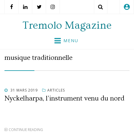
account_circle
Search
Tremolo Magazine
Skip
MENU
to
content
musique traditionnelle
POSTED
31 MARS 2019
ARTICLES
ON
Nyckelharpa, l’instrument venu du nord
CONTINUE READING