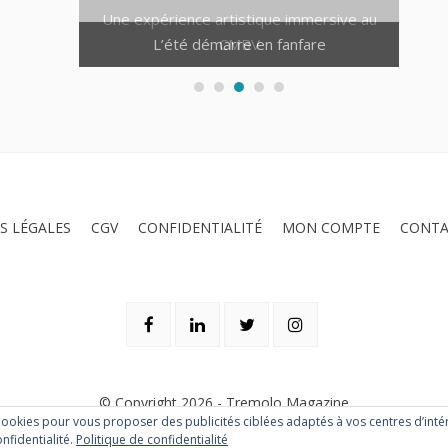
Une expérience artistique immersive au
L’été démarre en fanfare
CMBV
S LÉGALES
CGV
CONFIDENTIALITÉ
MON COMPTE
CONTA
© Copyright 2026 -
Tremolo Magazine
 Cookies pour vous proposer des publicités ciblées adaptés à vos centres d’intér
nfidentialité.
Politique de confidentialité