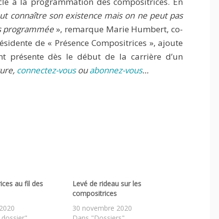
tacle à la programmation des compositrices. En
ut connaître son existence mais on ne peut pas
ais programmée
», remarque Marie Humbert, co-
résidente de « Présence Compositrices », ajoute
t présente dès le début de la carrière d’un
ture,
connectez-vous
ou
abonnez-vous
…
ces au fil des
Levé de rideau sur les
compositrices
2020
30 novembre 2020
 dossier"
Dans "Dossiers"