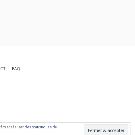
L’Orchestre National 
Événement : l’opéra sur écran!
fête ses 50 ans 
CT
FAQ
êts et réaliser des statistiques de