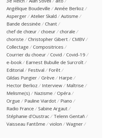
3e Reich
Alan Stivell
alto
Angélique Boudeville
Année Berlioz
Asperger
Atelier Skald
Autisme
Bande dessinée
Chant
chef de chœur
choeur
chorale
choriste
Christopher Gibert
CMBV
Collectage
Compositrices
Courrier du choeur
Covid
Covid-19
e-book
Earnest Bubulle de Surcroît
Editorial
Festival
Forêt
Gildas Pungier
Grève
Harpe
Hector Berlioz
Interview
Maîtrise
Melisme(s)
Nazisme
Opéra
Orgue
Pauline Viardot
Piano
Radio France
Sabine Argaut
Stéphanie d'Oustrac
Telenn Gentañ
Vaisseau Fantôme
violon
Wagner