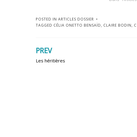
POSTED IN
ARTICLES DOSSIER
TAGGED
CÉLIA ONETTO BENSAÏD
,
CLAIRE BODIN
,
C
PREV
Navigation
Les héritières
de
l’article