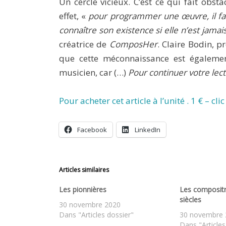
Un cercle vicieux. C’est ce qui fait obs
effet, «
pour programmer une œuvre, il fa
connaître son existence si elle n’est jam
créatrice de
ComposHer
. Claire Bodin, p
que cette méconnaissance est égalemen
musicien, car (…)
Pour continuer votre lec
Pour acheter cet article à l’unité . 1 € – clic
Facebook
LinkedIn
Articles similaires
Les pionnières
Les compositri
siècles
30 novembre 2020
Dans "Articles dossier"
30 novembre 
Dans "Articles