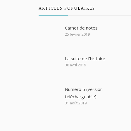
ARTICLES POPULAIRES
Carnet de notes
25 février 2019
La suite de l’histoire
30 avril 2019
Numéro 5 (version
National des Pays de Loire
téléchargeable)
s 50 ans à Fontevraud
31 août 2019