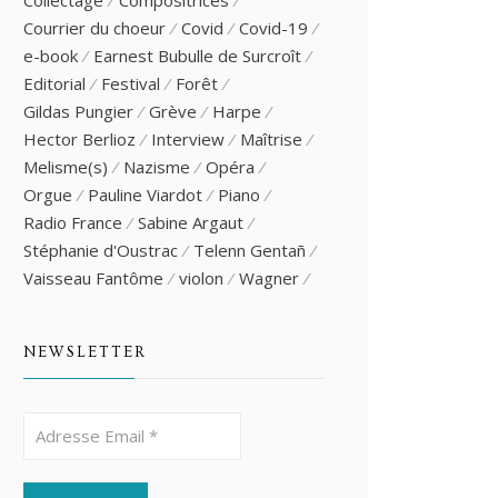
Collectage
Compositrices
Courrier du choeur
Covid
Covid-19
e-book
Earnest Bubulle de Surcroît
Editorial
Festival
Forêt
Gildas Pungier
Grève
Harpe
Hector Berlioz
Interview
Maîtrise
Melisme(s)
Nazisme
Opéra
Orgue
Pauline Viardot
Piano
Radio France
Sabine Argaut
Stéphanie d'Oustrac
Telenn Gentañ
Vaisseau Fantôme
violon
Wagner
NEWSLETTER