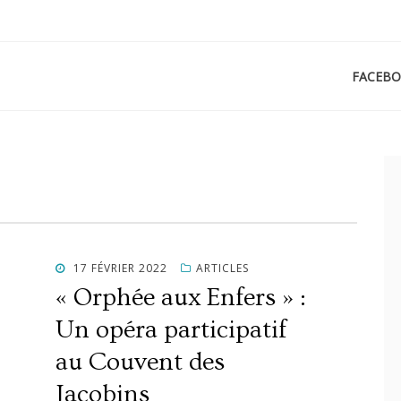
Skip
FACEB
to
content
POSTED
17 FÉVRIER 2022
ARTICLES
ON
« Orphée aux Enfers » :
Un opéra participatif
au Couvent des
Jacobins