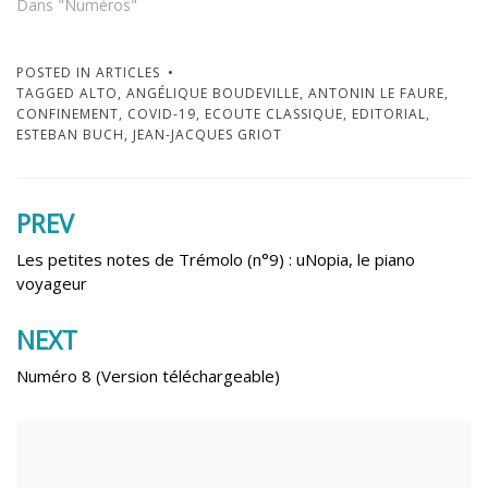
Dans "Numéros"
POSTED IN
ARTICLES
TAGGED
ALTO
,
ANGÉLIQUE BOUDEVILLE
,
ANTONIN LE FAURE
,
CONFINEMENT
,
COVID-19
,
ECOUTE CLASSIQUE
,
EDITORIAL
,
ESTEBAN BUCH
,
JEAN-JACQUES GRIOT
PREV
Navigation
de
Les petites notes de Trémolo (n°9) : uNopia, le piano
voyageur
l’article
NEXT
Numéro 8 (Version téléchargeable)