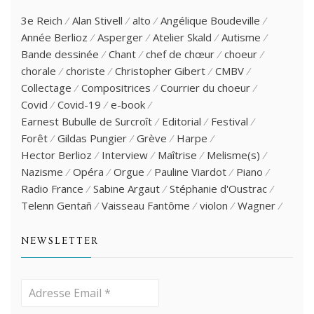
3e Reich
Alan Stivell
alto
Angélique Boudeville
Année Berlioz
Asperger
Atelier Skald
Autisme
Bande dessinée
Chant
chef de chœur
choeur
chorale
choriste
Christopher Gibert
CMBV
Collectage
Compositrices
Courrier du choeur
Covid
Covid-19
e-book
Earnest Bubulle de Surcroît
Editorial
Festival
Forêt
Gildas Pungier
Grève
Harpe
Hector Berlioz
Interview
Maîtrise
Melisme(s)
Nazisme
Opéra
Orgue
Pauline Viardot
Piano
Radio France
Sabine Argaut
Stéphanie d'Oustrac
Telenn Gentañ
Vaisseau Fantôme
violon
Wagner
NEWSLETTER