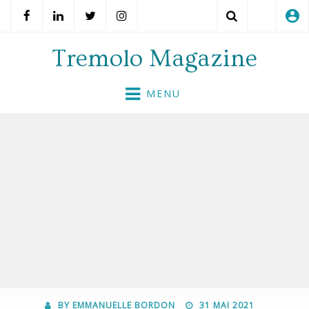
account_circle
Search
Tremolo Magazine
Skip
MENU
to
content
POSTED
BY
EMMANUELLE BORDON
31 MAI 2021